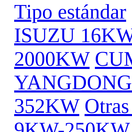
Tipo estándar
ISUZU 16K
2000KW
CU
YANGDONG
352KW
Otras
9KW-250KW