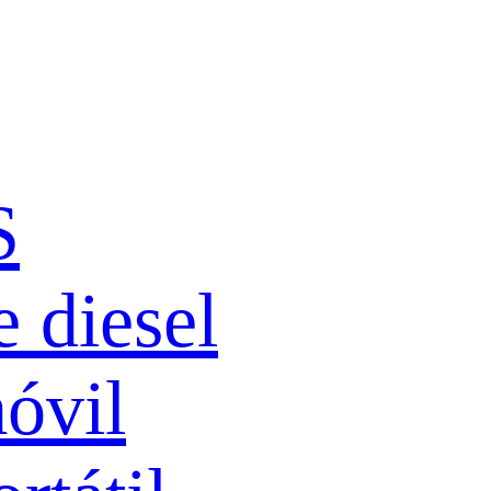
S
 diesel
óvil