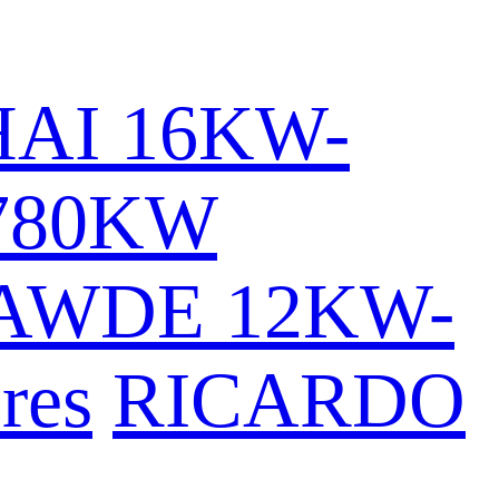
AI 16KW-
780KW
AWDE 12KW-
res
RICARDO