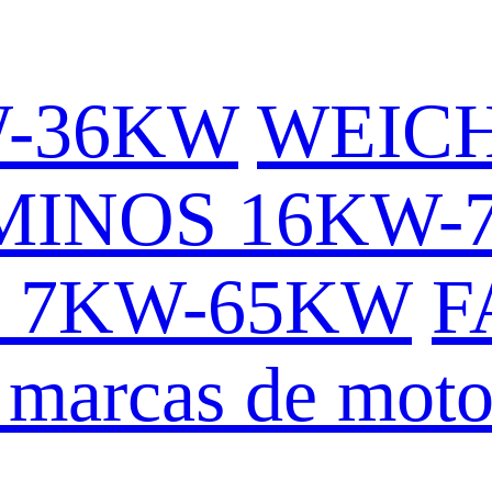
W-36KW
WEICH
MINOS 16KW-
 7KW-65KW
F
 marcas de moto