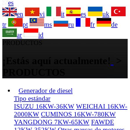
es
en
vi
it
es
uk
tr
pt
ms
ru
fr
de
ar
id
PRODUCTOS
¡Estás aquí actualmente!
>
PRODUCTOS
Generador de diesel
Tipo estándar
ISUZU 16KW-36KW
WEICHAI 16KW-
2000KW
CUMINOS 16KW-780KW
YANGDONG 7KW-65KW
FAWDE
12KW-352KW
Otras marcas de motores