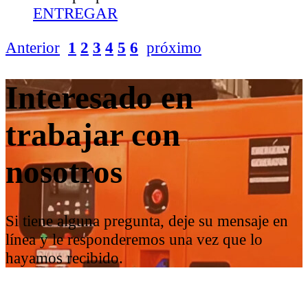
ENTREGAR
Anterior
1
2
3
4
5
6
próximo
Interesado en
trabajar con
nosotros
Si tiene alguna pregunta, deje su mensaje en
línea y le responderemos una vez que lo
hayamos recibido.