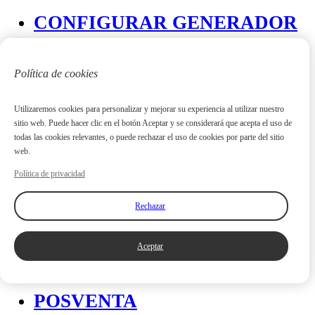
CONFIGURAR GENERADOR
ACERCA DE EMEAN
Política de cookies
Sobre nosotros
Historia
Exposición
Utilizaremos cookies para personalizar y mejorar su experiencia al utilizar nuestro
Noticias
Certificado
sitio web. Puede hacer clic en el botón Aceptar y se considerará que acepta el uso de
todas las cookies relevantes, o puede rechazar el uso de cookies por parte del sitio
web.
CASO
Política de privacidad
VIDEO
Rechazar
PRODUCTO
CULTURA DE LA
Aceptar
EMPRESA
POSVENTA