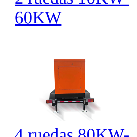
60KW
4 ruedas 80KW-