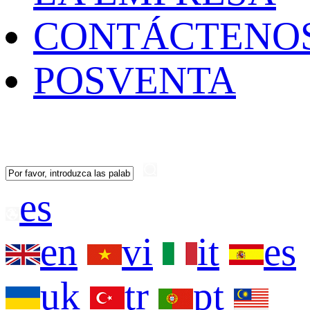
CONTÁCTENO
POSVENTA
es
en
vi
it
es
uk
tr
pt