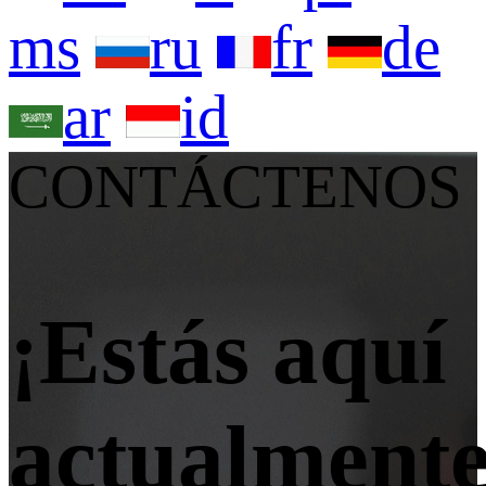
ms
ru
fr
de
ar
id
CONTÁCTENOS
¡Estás aquí
actualmente