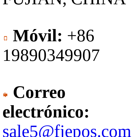
Móvil:
+86
19890349907
Correo
electrónico:
sale5@fjepos.com