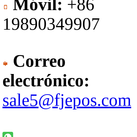
Móvil:
+86
19890349907
Correo
electrónico:
sale5@fjepos.com