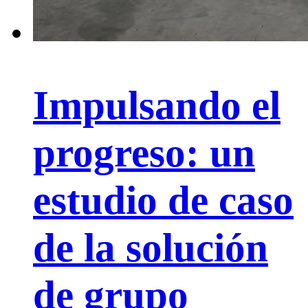
Impulsando el
progreso: un
estudio de caso
de la solución
de grupo