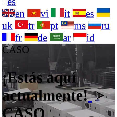
es
en
vi
it
es
uk
tr
pt
ms
ru
fr
de
ar
id
CASO
¡Estás aquí
actualmente!
>
CASO