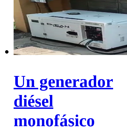
Un generador
diésel
monofásico