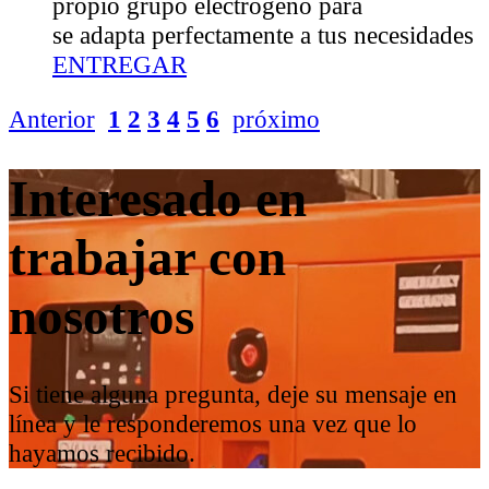
propio grupo electrógeno para
se adapta perfectamente a tus necesidades
ENTREGAR
Anterior
1
2
3
4
5
6
próximo
Interesado en
trabajar con
nosotros
Si tiene alguna pregunta, deje su mensaje en
línea y le responderemos una vez que lo
hayamos recibido.