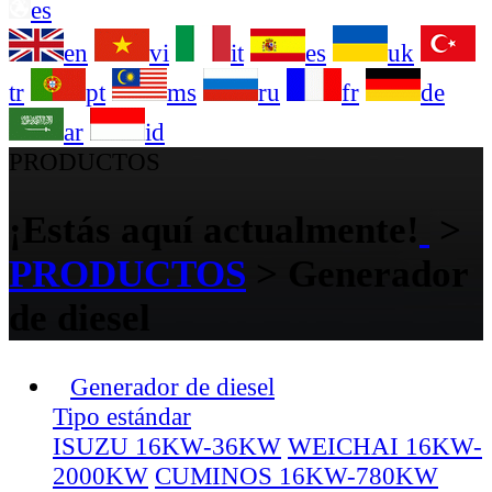
es
en
vi
it
es
uk
tr
pt
ms
ru
fr
de
ar
id
PRODUCTOS
¡Estás aquí actualmente!
>
PRODUCTOS
>
Generador
de diesel
Generador de diesel
Tipo estándar
ISUZU 16KW-36KW
WEICHAI 16KW-
2000KW
CUMINOS 16KW-780KW