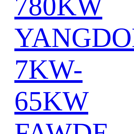
780KW
YANGDO
7KW-
65KW
FAWDE