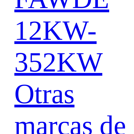
12KW-
352KW
Otras
marcas de