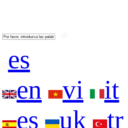
es
en
vi
it
es
uk
tr