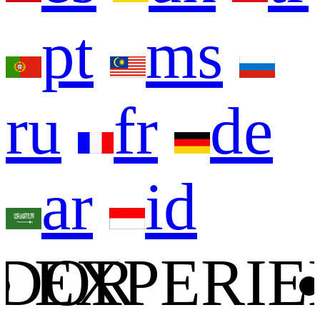
pt
ms
ru
fr
de
ar
id
DOR
EXPERIE