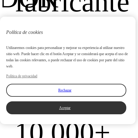
fabricante
chino de
Política de cookies
Utilizaremos cookies para personalizar y mejorar su experiencia al utilizar nuestro
grupos
sitio web. Puede hacer clic en el botón Aceptar y se considerará que acepta el uso de
todas las cookies relevantes, o puede rechazar el uso de cookies por parte del sitio
web.
Política de privacidad
ón
electrógen
Rechazar
Aceptar
10.000
+