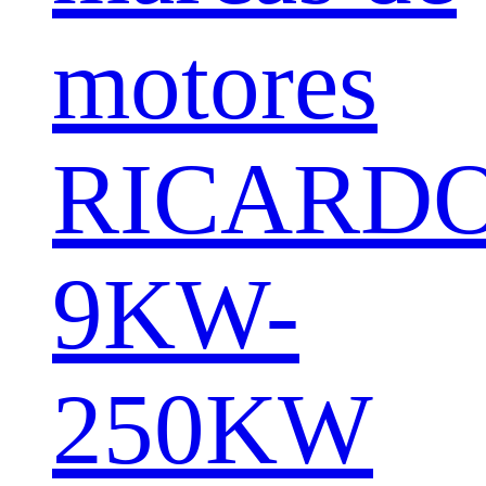
motores
RICARD
9KW-
250KW