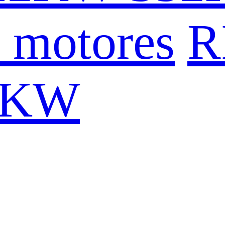
 motores
R
0KW