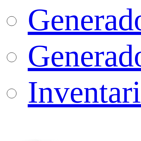
Generad
Generado
Inventari