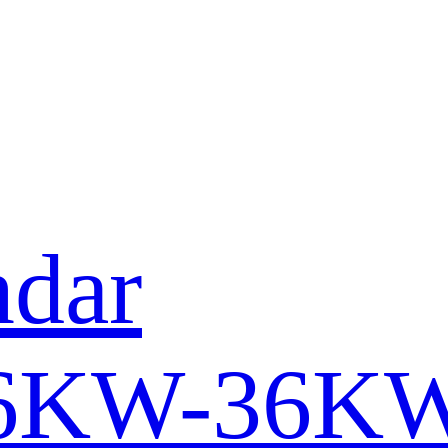
ndar
16KW-36K