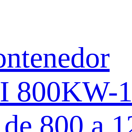
ontenedor
I 800KW-
de 800 a 