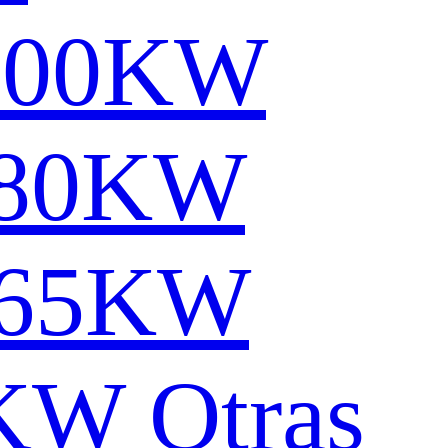
000KW
780KW
65KW
2KW
Otras