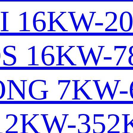
I 16KW-2
S 16KW-
NG 7KW-
12KW-35