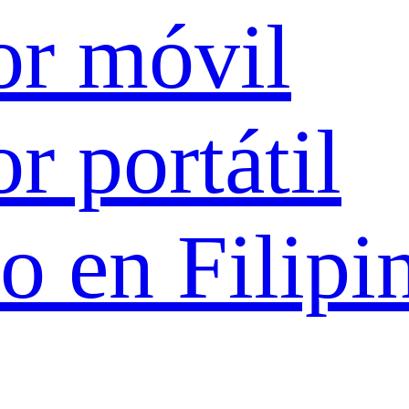
or móvil
r portátil
o en Filipi